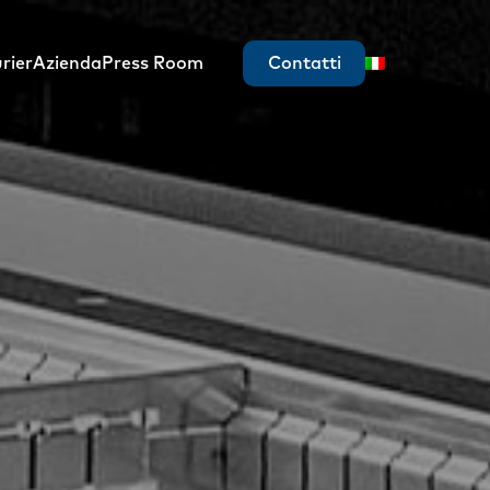
rier
Azienda
Press Room
Contatti