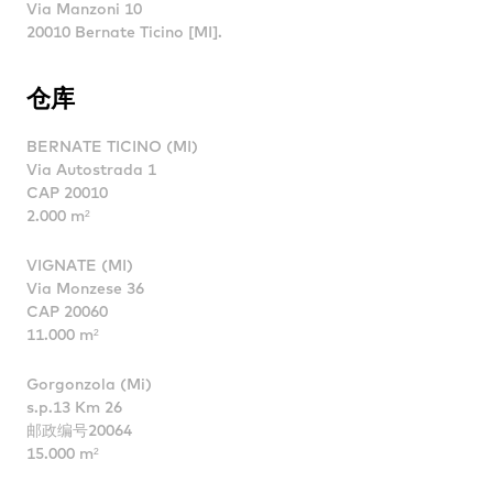
Via Manzoni 10
20010 Bernate Ticino [MI].
仓库
BERNATE TICINO (MI)
Via Autostrada 1
CAP 20010
2.000 m²
VIGNATE (MI)
Via Monzese 36
CAP 20060
11.000 m²
Gorgonzola (Mi)
s.p.13 Km 26
邮政编号20064
15.000 m²